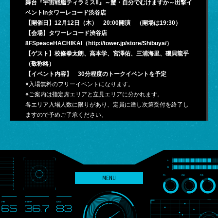
舞台『宇宙戦艦ティラミスⅡ』～蟹・自分でむけますか～出撃イ
Q&A
ベントinタワーレコード渋谷店
【開催日】12月12日（木） 20:00開演 （開場は19:30）
GOODS
【会場】タワーレコード渋谷店
8FSpeaceHACHIKAI（http://tower.jp/store/Shibuya/）
【ゲスト】校條拳太朗、高本学、宮澤佑、三浦海里、磯貝龍乎
（敬称略）
【イベント内容】 30分程度のトークイベントを予定
※入場無料のフリーイベントになります。
※ご案内は指定席エリアと立見エリアに分かれます。
各エリア入場人数に限りがあり、定員に達し次第受付を終了し
ますので予めご了承ください。
※指定席エリアへは「整理番号付イベント指定席券」が必要とな
ります。「整理番号付イベント指定席券」の配布方法は下記の
通りとなります。
※立ち見エリアへは「整理番号付イベント指定席券」をお持ちの
方が入場後、会場内へご案内させていただきます。19:30に8F
階段前へお集まりください。
MENU
≪イベント会場限定・公演チケット購入者特典≫
①イベント指定席エリア（椅子あり）への優先ご案内
②タワレコ購入者限定ブロマイド2枚プレゼント