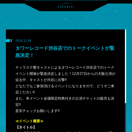
2019.12.06
タワーレコード渋谷店でのトークイベントが緊
急決定！
ティラステ蟹キャストによるタワーレコード渋谷店でのトーク
イベント開催が緊急決定しました！12月27日からの大阪公演が
迫る中、キャストが渋谷に出撃!!
ABOUT
どなたでもご参加頂けるイベントになりますので、どうぞご来
店ください!!
CAST
また、本イベント会場限定特典付きの公演チケットの販売も決
定!!
SCHEDULE
是非チェックお願いします!!
≪イベント概要≫
TICKET
【タイトル】